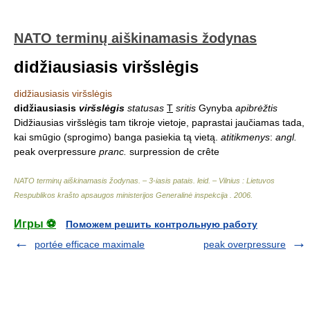
NATO terminų aiškinamasis žodynas
didžiausiasis viršslėgis
didžiausiasis viršslėgis
didžiausiasis
viršslėgis
statusas
T
sritis
Gynyba
apibrėžtis
Didžiausias viršslėgis tam tikroje vietoje, paprastai jaučiamas tada,
kai smūgio (sprogimo) banga pasiekia tą vietą.
atitikmenys
:
angl.
peak overpressure
pranc.
surpression de crête
NATO terminų aiškinamasis žodynas. – 3-iasis patais. leid. – Vilnius : Lietuvos
Respublikos krašto apsaugos ministerijos Generalinė inspekcija
.
2006
.
Игры ⚽
Поможем решить контрольную работу
portée efficace maximale
peak overpressure