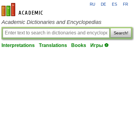
RU
DE
ES
FR
en-academic.com
Academic Dictionaries and Encyclopedias
Search!
Interpretations
Translations
Books
Игры ⚽