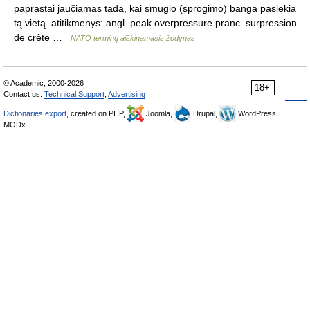
paprastai jaučiamas tada, kai smūgio (sprogimo) banga pasiekia
tą vietą. atitikmenys: angl. peak overpressure pranc. surpression
de crête …
NATO terminų aiškinamasis žodynas
© Academic, 2000-2026
18+
Contact us:
Technical Support
,
Advertising
Dictionaries export
, created on PHP,
Joomla,
Drupal,
WordPress,
MODx.