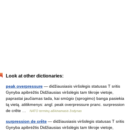
Look at other dictionaries:
peak overpressure
— didžiausiasis viršslėgis statusas T sritis
Gynyba apibrėžtis Didžiausias viršslėgis tam tikroje vietoje,
paprastai jaučiamas tada, kai smūgio (sprogimo) banga pasiekia
tą vietą. atitikmenys: angl. peak overpressure pranc. surpression
de crête …
NATO terminų aiškinamasis žodynas
surpression de crête
— didžiausiasis viršslėgis statusas T sritis
Gynyba apibrėžtis Didžiausias viršslėgis tam tikroje vietoje,